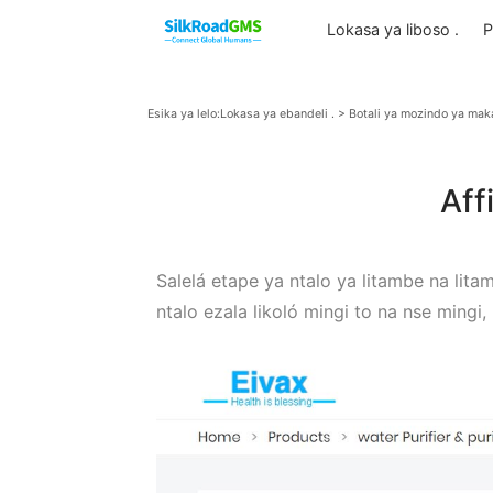
Lokasa ya libos
Esika ya lelo:
Lokasa ya ebandeli .
>
Botali ya mozin
Salelá etape ya ntalo ya litambe
ntalo ezala likoló mingi to na ns