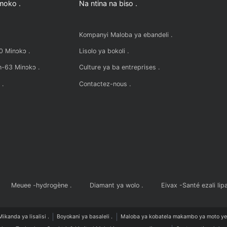
Nkombo ya domaine indépendant .
Ba serveurs ya poto .
Certificat ya encryption ya SSL .
bimba .
Ba statistiques ya ba visiteurs ya mokili mobimba .
 yango moko .
Na ntina na biso .
inɔkɔ .
Kompanyi Maloba ya ebandeli .
apaya-10 Minɔkɔ .
Lisolo ya bokoli .
 Edition-63 Minɔkɔ .
Culture ya ba entreprises .
 minoko .
Contactez-nous .