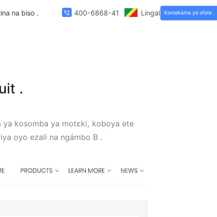
dèle .
Na ntina na biso .
400-6868-419
Li
a produit .
gebene motuya ya kosomba ya motɛki, koboya ete
a kozwa bakiliya oyo ezali na ngámbo B .