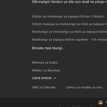
Nkombo ya domaine indépendant .
Ba serveurs ya poto .
Certificat ya encryption ya SSL .
Ba statistiques ya ba visiteurs ya mokili mo
Silkroadgm Version ya site oyo ezali na
Edition ya mombongo ya bapaya Edition-2 M
Edition-basique ya mombongo na mikili ya b
Mombongo ya mombongo ya mikili ya bapaya
Mombongo ya bapaya-edition suprême - 114
Mosala mpe lisungi .