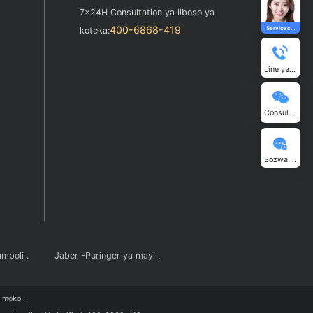
Service officiel
Komekama y
ya ba clients .
ofele .
7x24H Consultation ya liboso ya
400-6868-419
koteka: