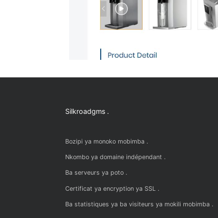
Silkroadgms .
Bozipi ya monoko mobimba .