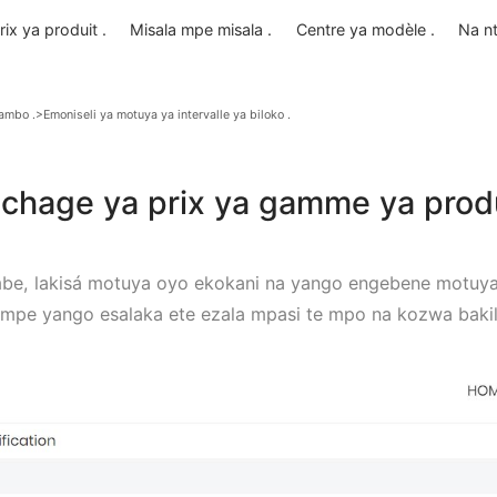
o .
Prix ​​ya produit .
Misala mpe misala .
Centre ya mo
do ya makambo .
>Emoniseli ya motuya ya intervalle ya biloko .
Affichage ya prix ya gamme y
 na litambe, lakisá motuya oyo ekokani na yango en
e mingi, mpe yango esalaka ete ezala mpasi te mpo n