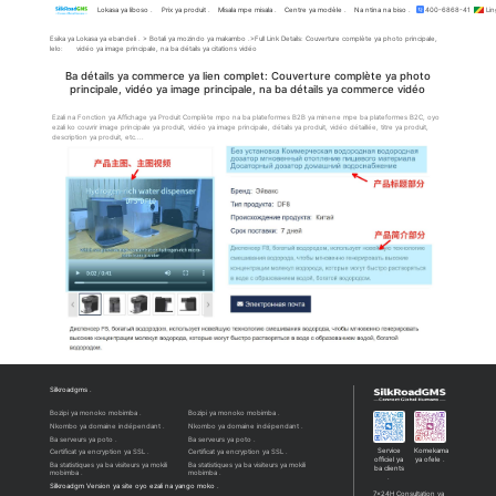
Lokasa ya liboso
Esika ya
Lokasa ya ebandeli .
lelo:
vidéo ya image principa
Ba détails ya c
principale, vid
Ezali na Fonction ya Afficha
ezali ko couvrir image principal
description ya produit, etc....