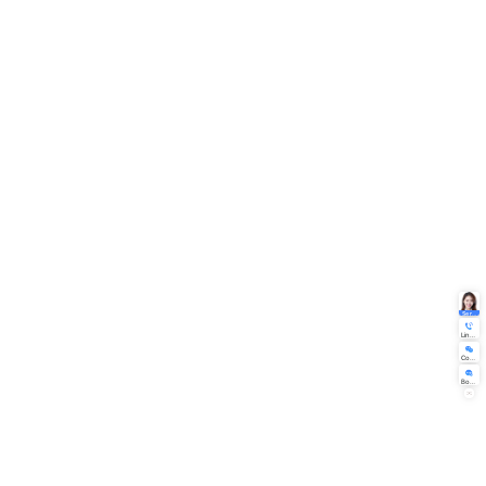
Certificat ya encryption ya SSL 
Ba statistiques ya ba visiteurs ya
mobimba .
Silkroadgm Version ya site oyo
Edition ya mombongo ya bapay
Edition-basique ya mombongo n
Mombongo ya mombongo ya miki
Mombongo ya bapaya-edition 
Na ntina na biso .
Kompanyi Maloba ya ebandeli .